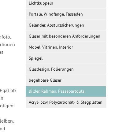
Lichtkuppeln
Portale, Windfänge, Fassaden
Geländer, Absturzsicherungen
Gläser mit besonderen Anforderungen
foto,
ktionen
Möbel, Vitrinen, Interior
as
Spiegel
Glasdesign, Folierungen
begehbare Gläser
 Egal ob
Bilder, Rahmen, Passepartouts
in
Acryl- bzw. Polycarbonat- & Stegplatten
nötigen
leiben.
und