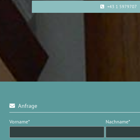
+43 1 5979707
Anfrage

Vorname*
Nachname*